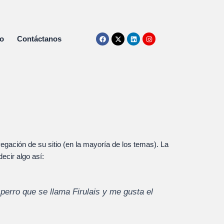
F
X
L
I
do
Contáctanos
a
-
i
n
c
t
n
s
e
w
k
t
b
i
e
a
o
t
d
g
o
t
i
r
k
e
n
a
r
m
egación de su sitio (en la mayoría de los temas). La
ecir algo así:
perro que se llama Firulais y me gusta el