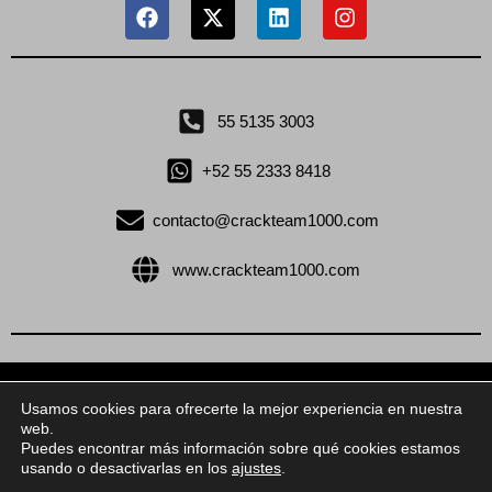
F
X
L
I
a
-
i
n
c
t
n
s
e
w
k
t
b
i
e
a
o
t
d
g
55 5135 3003
o
t
i
r
k
e
n
a
+52 55 2333 8418
r
m
contacto@crackteam1000.com
www.crackteam1000.com
Copyright © 2024 crackteam1000 | Todos los
Usamos cookies para ofrecerte la mejor experiencia en nuestra
derechos reservados
web.
Puedes encontrar más información sobre qué cookies estamos
Aviso de privacidad
usando o desactivarlas en los
ajustes
.